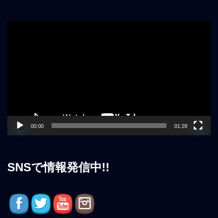
動
画
プ
レ
ー
ヤ
ー
00:00
01:28
SNSで情報発信中!!