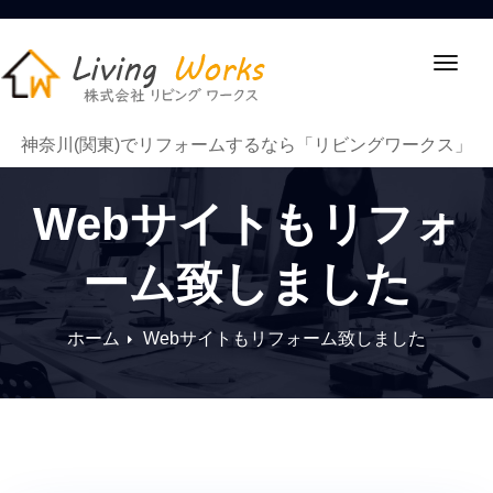
ナ
ビ
ゲ
神奈川(関東)でリフォームするなら「リビングワークス」
ー
シ
ョ
Webサイトもリフォ
ン
切
ーム致しました
り
替
え
ホーム
Webサイトもリフォーム致しました